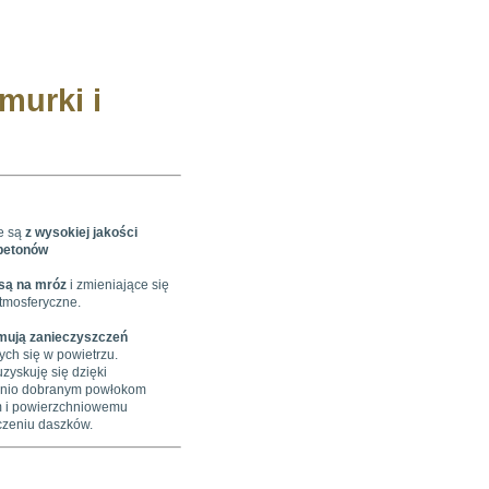
murki i
e są
z wysokiej jakości
betonów
są na mróz
i zmieniające się
tmosferyczne.
jmują zanieczyszczeń
ych się w powietrzu.
uzyskuję się dzięki
nio dobranym powłokom
m i powierzchniowemu
zeniu daszków.