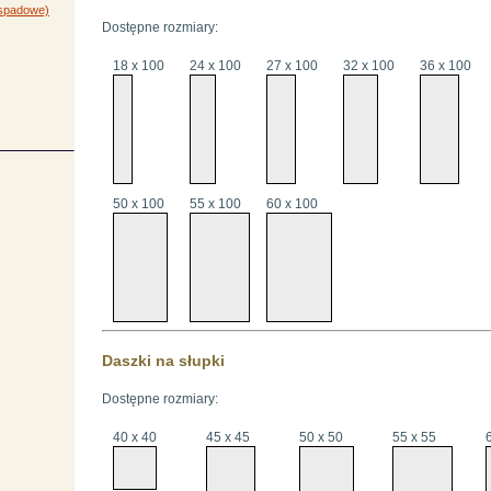
-spadowe)
Dostępne rozmiary:
18 x 100
24 x 100
27 x 100
32 x 100
36 x 100
50 x 100
55 x 100
60 x 100
Daszki na słupki
Dostępne rozmiary:
40 x 40
45 x 45
50 x 50
55 x 55