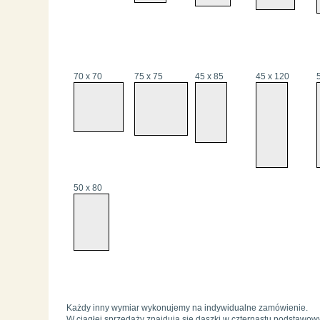
70 x 70
75 x 75
45 x 85
45 x 120
50 x 80
Każdy inny wymiar wykonujemy na indywidualne zamówienie.
W ciągłej sprzedaży znajdują się daszki w czternastu podstawow