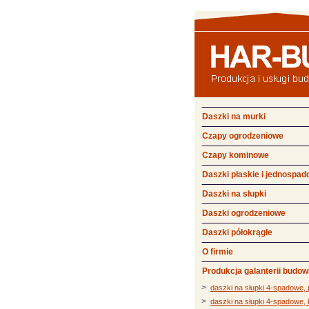
Daszki na murki
Czapy ogrodzeniowe
Czapy kominowe
Daszki płaskie i jednospa
Daszki na słupki
Daszki ogrodzeniowe
Daszki półokrągłe
O firmie
Produkcja galanterii budow
>
daszki na słupki 4-spadowe, 
>
daszki na słupki 4-spadowe,