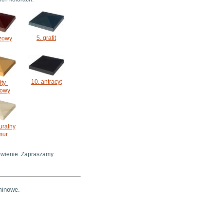
5. grafit
ązowy
10. antracyt
łty-
kowy
uralny
mur
ówienie. Zapraszamy
minowe.