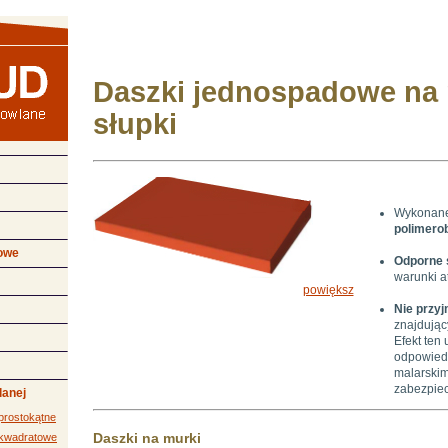
Daszki jednospadowe na 
słupki
Wykonan
polimero
dowe
Odporne 
warunki a
powiększ
Nie przy
znajdując
Efekt ten 
odpowied
malarski
zabezpiec
lanej
prostokątne
Daszki na murki
 kwadratowe