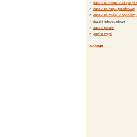
>
daszki ozdobne na słupki (4
>
daszki na słupki (krańcowe)
>
daszki na murki (2-spadowe)
> daszki jednospadowe
>
daszki płaskie
>
galeria zdjęć
Kontakt