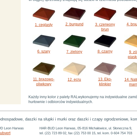
2. burgund
4. br
3. czerwony
1. ceglasty
brun
6. szary
8. czarny
7. zielony
9. zó
pias
11. brązowo-
13. Eko-
12. ecru
14. Nat
oliwkowy
klinkier
mar
Każdy inny kolor z palety RALwykonujemy na indywidualne zam
hurtownie i odbiorców indywidualnych.
jednospadowe, daszki na słupki i murki oraz daszki i czapy ogrodzeniowe, ko
UD Leon Harwas
HAR-BUD Leon Harwas, 05-816 Michałowice, ul. Słoneczna 9,
ubvert
tel. (22) 723 89 02, fax (22) 753 00 15, tel. kom. 0-604 754 703