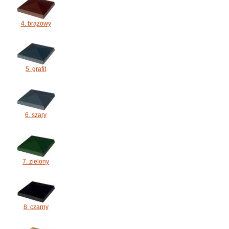
4. brązowy
5. grafit
6. szary
7. zielony
8. czarny