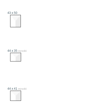
43 x 50
44 x 35
wysoki
44 x 41
wysoki