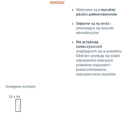
powiększ
Wykonane są
z wysokiej
jakości polimerobetonów
Odporne są na mróz
i
zmieniające się warunki
atmosferyczne.
Nie przyjmują
zanieczyszczeń
znajdujących się w powietrzu.
Efekt ten uzyskuję się dzięki
odpowiednio dobranym
powłokom malarskim i
powierzchniowemu
zabezpieczeniu daszków.
Dostępne rozmiary:
18 x 44