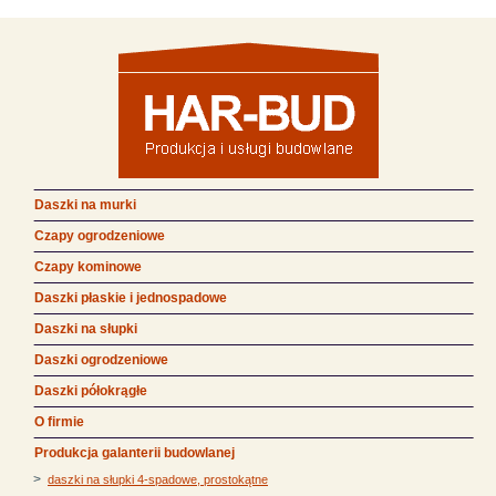
Daszki na murki
Czapy ogrodzeniowe
Czapy kominowe
Daszki płaskie i jednospadowe
Daszki na słupki
Daszki ogrodzeniowe
Daszki półokrągłe
O firmie
Produkcja galanterii budowlanej
>
daszki na słupki 4-spadowe, prostokątne