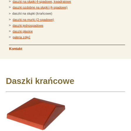
>
daszki na słupki 4-spadowe, kwadratowe
>
daszki ozdobne na słupki (4-spadowe)
> daszki na słupki (krańcowe)
>
daszki na murki (2-spadowe)
>
daszki jednospadowe
>
daszki płaskie
>
galeria zdjęć
Kontakt
Daszki krańcowe