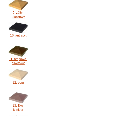
9. zółty-
piaskowy
10. antracyt
11. brązowo-
oliwkowy
12. ecru
13. Eko-
klinkier