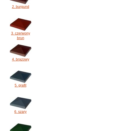
2. burgund
3. czerwony
brun
4. brązowy
5. grafit
6. szary