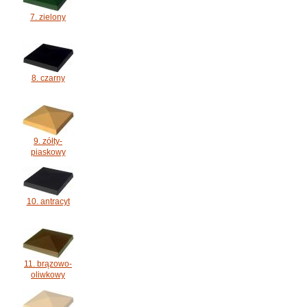
7. zielony
8. czarny
9. zółty-
piaskowy
10. antracyt
11. brązowo-
oliwkowy