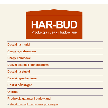
Daszki na murki
Czapy ogrodzeniowe
Czapy kominowe
Daszki płaskie i jednospadowe
Daszki na słupki
Daszki ogrodzeniowe
Daszki półokrągłe
O firmie
Produkcja galanterii budowlanej
>
daszki na słupki 4-spadowe, prostokątne