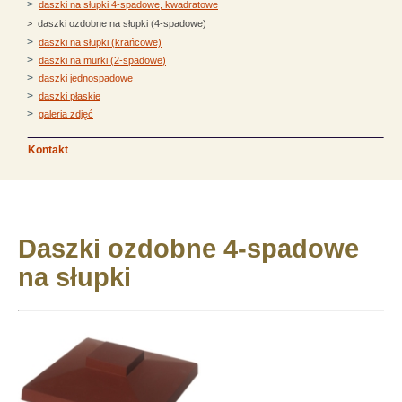
>
daszki na słupki 4-spadowe, kwadratowe
> daszki ozdobne na słupki (4-spadowe)
>
daszki na słupki (krańcowe)
>
daszki na murki (2-spadowe)
>
daszki jednospadowe
>
daszki płaskie
>
galeria zdjęć
Kontakt
Daszki ozdobne 4-spadowe
na słupki